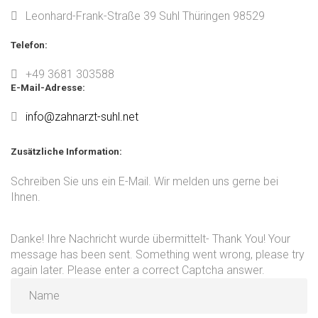
Leonhard-Frank-Straße 39 Suhl Thüringen 98529
Telefon:
Forgot
your
+49 3681 303588
password?
E-Mail-Adresse:
Forgot
your
info@zahnarzt-suhl.net
username?
Zusätzliche
Information:
Schreiben Sie uns ein E-Mail. Wir melden uns gerne bei
Ihnen.
Danke! Ihre Nachricht wurde übermittelt- Thank You! Your
message has been sent.
Something went wrong, please try
again later.
Please enter a correct Captcha answer.