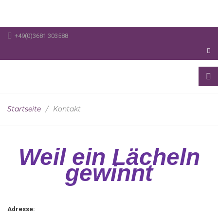
+49(0)3681 303588
Username
Startseite
/
Kontakt
Passwort
Weil ein Lächeln
gewinnt
Remember
Me
Adresse: